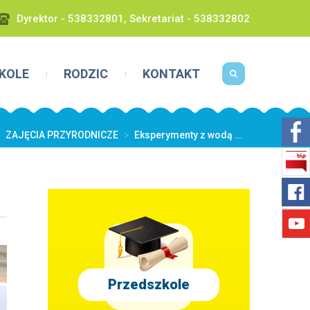
Dyrektor - 538332801, Sekretariat - 538332802
KOLE
RODZIC
KONTAKT
ZAJĘCIA PRZYRODNICZE
>
Eksperymenty z wodą ...
Przedszkole