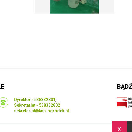
LE
BĄDŹ
Dyrektor - 538332801
,
Sekretariat - 538332802
sekretariat@knp-ogrodek.pl
x