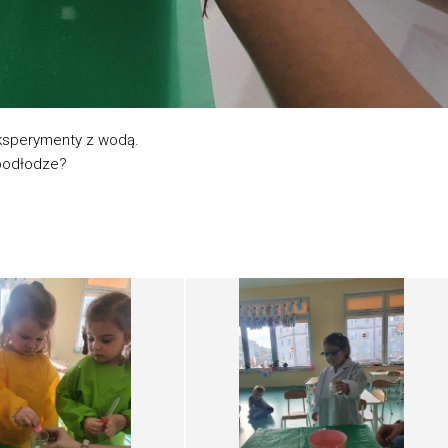
ksperymenty z wodą.
 podłodze?