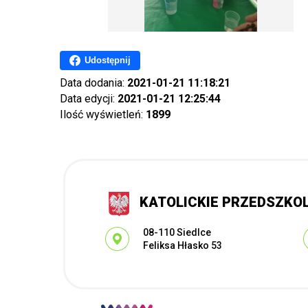
Udostępnij
Data dodania:
2021-01-21 11:18:21
Data edycji:
2021-01-21 12:25:44
Ilość wyświetleń:
1899
KATOLICKIE PRZEDSZKO
Adres pocztowy:
08-110 Siedlce
Feliksa Hłasko 53