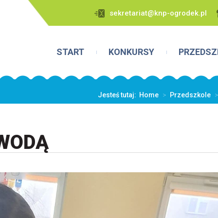
sekretariat@knp-ogrodek.pl
START
KONKURSY
PRZEDSZ
Jesteś tutaj:
Home
>
Przedszkole
>
 WODĄ