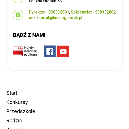
Feliksa Hłasko 53
Dyrektor - 538332801
,
Sekretariat - 538332802
sekretariat@knp-ogrodek.pl
BĄDŹ Z NAMI
Start
Konkursy
Przedszkole
Rodzic