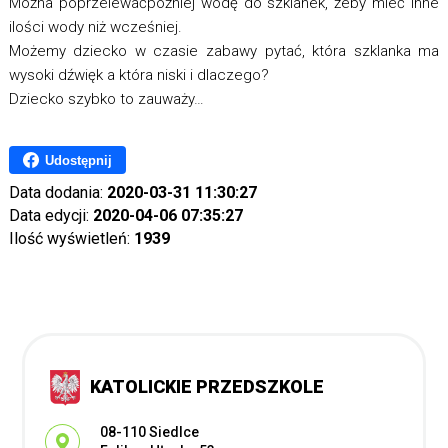
Można poprzelewaćpóżniej wodę do szklanek, żeby mieć inne
ilości wody niż wcześniej.
Możemy dziecko w czasie zabawy pytać, która szklanka ma
wysoki dźwięk a która niski i dlaczego?
Dziecko szybko to zauważy…
Udostępnij
Data dodania:
2020-03-31 11:30:27
Data edycji:
2020-04-06 07:35:27
Ilość wyświetleń:
1939
KATOLICKIE PRZEDSZKOLE
Adres pocztowy:
08-110 Siedlce