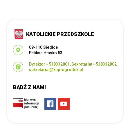
KATOLICKIE PRZEDSZKOLE
Adres pocztowy:
08-110 Siedlce
Feliksa Hłasko 53
Dyrektor - 538332801
,
Sekretariat - 538332802
sekretariat@knp-ogrodek.pl
BĄDŹ Z NAMI