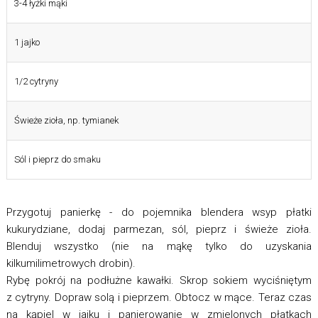
3-4 łyżki mąki
1 jajko
1/2 cytryny
Świeże zioła, np. tymianek
Sól i pieprz do smaku
Przygotuj panierkę - do pojemnika blendera wsyp płatki
kukurydziane, dodaj parmezan, sól, pieprz i świeże zioła.
Blenduj wszystko (nie na mąkę tylko do uzyskania
kilkumilimetrowych drobin).
Rybę pokrój na podłużne kawałki. Skrop sokiem wyciśniętym
z cytryny. Dopraw solą i pieprzem. Obtocz w mące. Teraz czas
na kąpiel w jajku i panierowanie w zmielonych płatkach