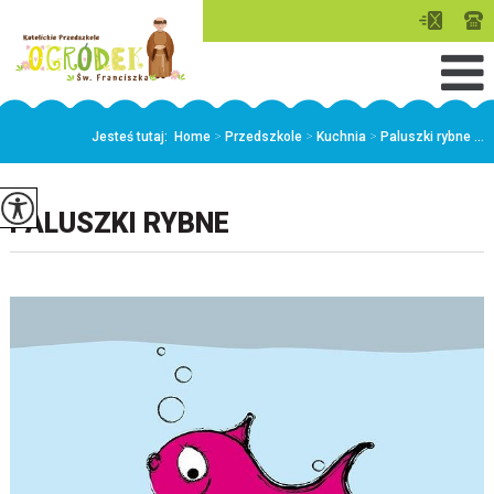
Jesteś tutaj:
Home
>
Przedszkole
>
Kuchnia
>
Paluszki rybne ...
PALUSZKI RYBNE