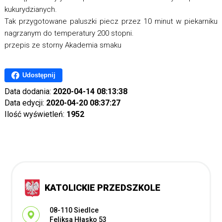
kukurydzianych.
Tak przygotowane paluszki piecz przez 10 minut w piekarniku
nagrzanym do temperatury 200 stopni.
przepis ze storny Akademia smaku
Udostępnij
Data dodania:
2020-04-14 08:13:38
Data edycji:
2020-04-20 08:37:27
Ilość wyświetleń:
1952
KATOLICKIE PRZEDSZKOLE
Adres pocztowy:
08-110 Siedlce
Feliksa Hłasko 53