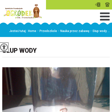
Jesteś tutaj:
Home
>
Przedszkole
>
Nauka przez zabawę
>
Słup wody ...
SŁUP WODY