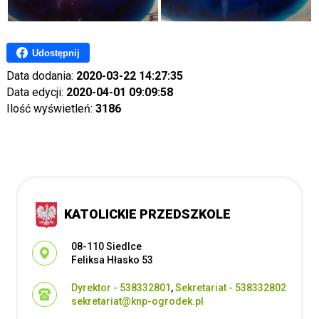
Udostępnij
Data dodania:
2020-03-22 14:27:35
Data edycji:
2020-04-01 09:09:58
Ilość wyświetleń:
3186
KATOLICKIE PRZEDSZKOLE
Adres pocztowy:
08-110 Siedlce
Feliksa Hłasko 53
Dyrektor - 538332801
,
Sekretariat - 538332802
sekretariat@knp-ogrodek.pl