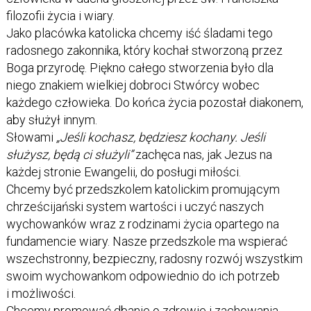
filozofii życia i wiary.
Jako placówka katolicka chcemy iść śladami tego
radosnego zakonnika, który kochał stworzoną przez
Boga przyrodę. Piękno całego stworzenia było dla
niego znakiem wielkiej dobroci Stwórcy wobec
każdego człowieka. Do końca życia pozostał diakonem,
aby służył innym.
Słowami
„Jeśli kochasz, będziesz kochany. Jeśli
służysz, będą ci służyli”
zachęca nas, jak Jezus na
każdej stronie Ewangelii, do posługi miłości.
Chcemy być przedszkolem katolickim promującym
chrześcijański system wartości i uczyć naszych
wychowanków wraz z rodzinami życia opartego na
fundamencie wiary. Nasze przedszkole ma wspierać
wszechstronny, bezpieczny, radosny rozwój wszystkim
swoim wychowankom odpowiednio do ich potrzeb
i możliwości.
Chcemy promować dbanie o zdrowie i zachowania