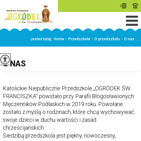
Jesteś tutaj:
Home
>
Przedszkole
>
O przedszkolu
>
O nas ...
O NAS
Katolickie Niepubliczne Przedszkole „OGRÓDEK ŚW.
FRANCISZKA” powstało przy Parafii Błogosławionych
Męczenników Podlaskich w 2019 roku. Powołane
zostało z myślą o rodzinach, które chcą wychowywać
swoje dzieci w duchu wartości i zasad
chrześcijańskich.
Siedzibą przedszkola jest piękny, nowoczesny,