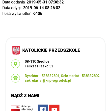
Data dodania:
2019-05-31 07:38:32
Data edycji:
2019-06-14 08:26:02
Ilość wyświetleń:
6406
KATOLICKIE PRZEDSZKOLE
Adres pocztowy:
08-110 Siedlce
Feliksa Hłasko 53
Dyrektor - 538332801
,
Sekretariat - 538332802
sekretariat@knp-ogrodek.pl
BĄDŹ Z NAMI