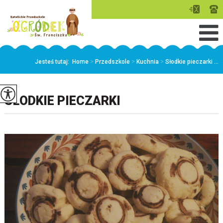
Jesteś tutaj:
Home
>
Przedszkole
>
Kuchnia
>
Słodkie pieczarki ...
SŁODKIE PIECZARKI