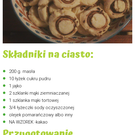
Składniki na ciasto:
200 g. masła
10 łyżek cukru pudru
1 jajko
2 szklanki mąki ziemniaczanej
1 szklanka mąki tortowej
3/4 łyżeczki sody oczyszczonej
olejek pomarańczowy albo inny
NA WZOREK -kakao
Przygotowanie