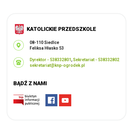
KATOLICKIE PRZEDSZKOLE
Adres pocztowy:
08-110 Siedlce
Feliksa Hłasko 53
Dyrektor - 538332801
,
Sekretariat - 538332802
sekretariat@knp-ogrodek.pl
BĄDŹ Z NAMI