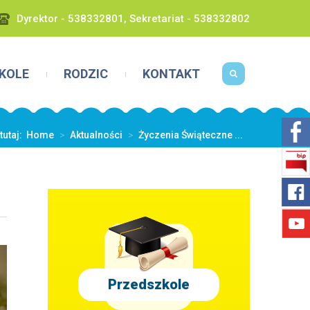
Dyrektor - 538332801, Sekretariat - 538332802
KOLE
RODZIC
KONTAKT
tutaj:
Home
>
Aktualności
>
Życzenia Świąteczne ...
Przedszkole